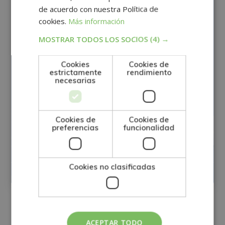
de acuerdo con nuestra Política de
cookies.
Más información
MOSTRAR TODOS LOS SOCIOS
(4) →
Cookies
Cookies de
estrictamente
rendimiento
necesarias
Cookies de
Cookies de
preferencias
funcionalidad
Máster experto en Data, Machine
Learning e Inteligencia Artificial
Cookies no clasificadas
Matricúlate:
0
680€
2.720€
ACEPTAR TODO