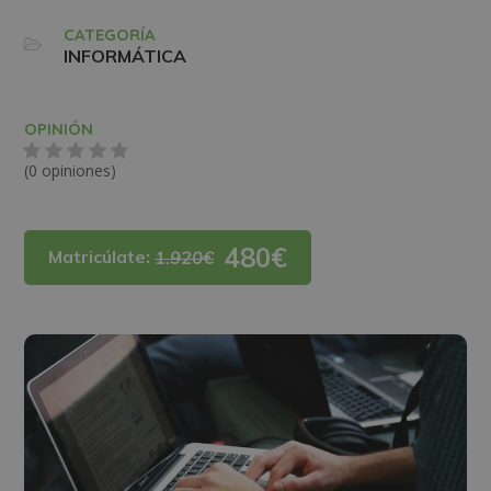
CATEGORÍA
INFORMÁTICA
OPINIÓN
(0 opiniones)
480€
Matricúlate:
1.920€