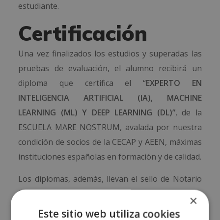
estudiante.
Certificación
Una vez finalizados los estudios y superadas las
pruebas de evaluación, el alumno recibirá un
diploma que certifica el “
EXPERTO EN
INTELIGENCIA ARTIFICIAL (IA), MACHINE
LEARNING (ML) Y DEEP LEARNING (DL)”
, de la
ESCUELA MARE NOSTRUM, avalada por nuestra
condición de socios de la CECAP y AEEN, máximas
instituciones españolas en formación y de calidad.
Los diplomas, además, llevan el sello de Notario
Europeo, que da fe de la validez, contenidos y
×
autenticidad del título a nivel nacional e
Este sitio web utiliza cookies