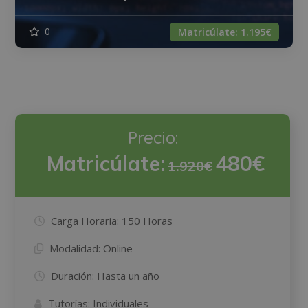
0
Matricúlate:
1.195€
Precio:
Matricúlate:
480€
1.920€
Carga Horaria:
150 Horas
Modalidad:
Online
Duración:
Hasta un año
Tutorías:
Individuales