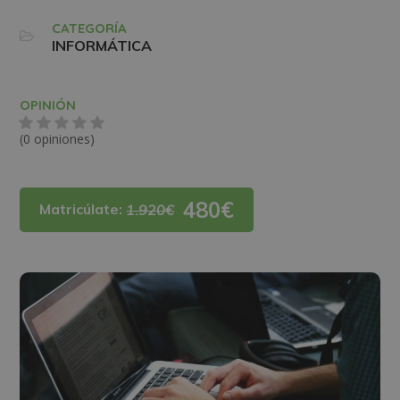
CATEGORÍA
INFORMÁTICA
OPINIÓN
(0 opiniones)
480€
Matricúlate:
1.920€