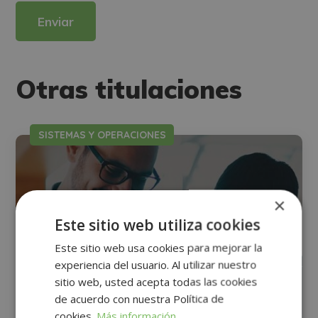
Derechos: Puede ejercitar sus derechos identificándose suficientemente,
dirigiéndose a la dirección direccion@grupotarraco.com.
Para más información consulte nuestra Política de Privacidad.
Desea recibir información comercial (vía telefónica y/o email):
Otras titulaciones
SISTEMAS Y OPERACIONES
×
Este sitio web utiliza cookies
Este sitio web usa cookies para mejorar la
experiencia del usuario. Al utilizar nuestro
sitio web, usted acepta todas las cookies
de acuerdo con nuestra Política de
cookies.
Más información