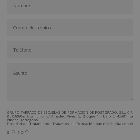
GRUPO TARRACO DE ESCUELAS DE FORMACIÓN DE POSTGRADO, S.L., CIF:
B01589969, Domicilio: C/ Amadeu Vives, 5, Bloque 1 - Bajo C, 43481, La
Pineda, Tarragona.
Finalidad del Tratamiento: Tratamos la información que nos facilita con el
fin de enviarle correos electrónicos de tipo comercial relacionado con
los productos ofrecidos y otros tipo de productos que fueran de su
SÍ
NO
interés.
Legitimación del tratamiento: Consentimiento del interesado.