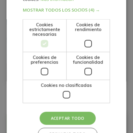
MOSTRAR TODOS LOS SOCIOS
(4) →
Cookies
Cookies de
estrictamente
rendimiento
necesarias
Cookies de
Cookies de
Máster en Dirección de Operaciones
preferencias
funcionalidad
Matricúlate:
0
780€
3.120€
Cookies no clasificadas
ACEPTAR TODO
Precio: