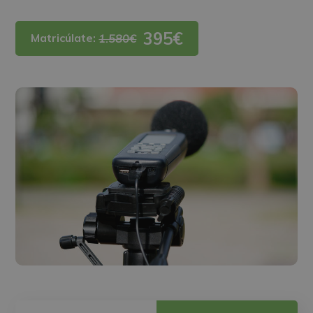
395€
Matricúlate:
1.580€