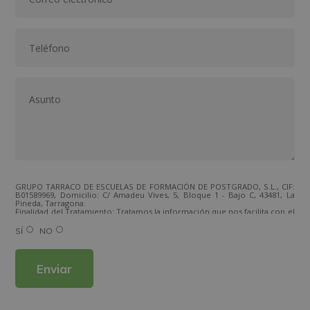
GRUPO TARRACO DE ESCUELAS DE FORMACIÓN DE POSTGRADO, S.L., CIF:
B01589969, Domicilio: C/ Amadeu Vives, 5, Bloque 1 - Bajo C, 43481, La
Pineda, Tarragona.
Finalidad del Tratamiento: Tratamos la información que nos facilita con el
fin de enviarle correos electrónicos de tipo comercial relacionado con
los productos ofrecidos y otros tipo de productos que fueran de su
SÍ
NO
interés.
Legitimación del tratamiento: Consentimiento del interesado.
Derechos: Puede ejercitar sus derechos identificándose suficientemente,
dirigiéndose a la dirección direccion@grupotarraco.com.
Para más información consulte nuestra Política de Privacidad.
Desea recibir información comercial (vía telefónica y/o email):