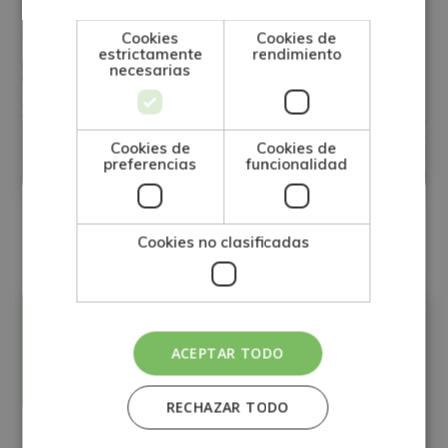
Cookies
Cookies de
estrictamente
rendimiento
necesarias
Máster en Contaminación Atmosférica
Cookies de
Cookies de
preferencias
funcionalidad
Matricúlate:
0
395€
1.580€
Cookies no clasificadas
Precio:
Matricúlate:
395€
ACEPTAR TODO
1.580€
RECHAZAR TODO
Carga Horaria:
600 Horas