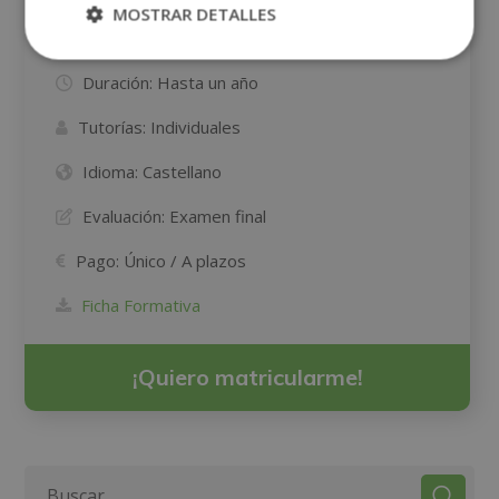
MOSTRAR DETALLES
Modalidad:
A DISTANCIA, ON-LINE
Duración:
Hasta un año
Tutorías:
Individuales
Idioma:
Castellano
Evaluación:
Examen final
Pago:
Único / A plazos
Ficha Formativa
¡Quiero matricularme!