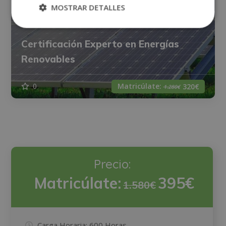
MOSTRAR DETALLES
Certificación Experto en Energías
Renovables
Matricúlate:
0
320€
1.280€
Precio:
Matricúlate:
395€
1.580€
Carga Horaria:
600 Horas