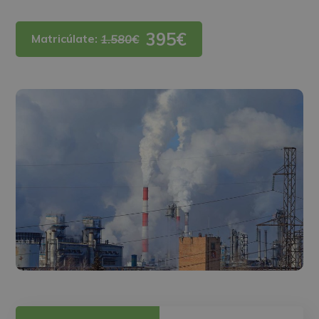
395€
Matricúlate:
1.580€