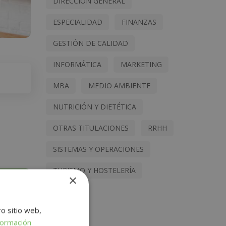
DIRECCIÓN GENERAL
ESPECIALIDAD
FINANZAS
GESTIÓN DE CALIDAD
INFORMÁTICA
MARKETING
MBA
MEDIO AMBIENTE
NUTRICIÓN Y DIETÉTICA
OTRAS TITULACIONES
RRHH
SISTEMAS Y OPERACIONES
TURISMO Y HOSTELERÍA
×
ro sitio web,
formación