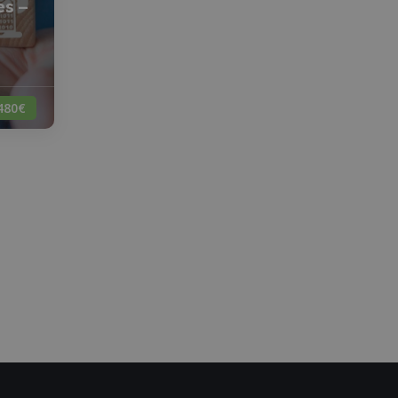
es –
480€