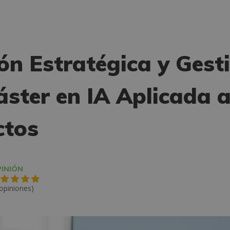
ón Estratégica y Gest
ster en IA Aplicada a
ctos
INIÓN
 opiniones)