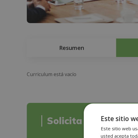
Resumen
Curriculum está vacío
Este sitio w
Solicita informació
Este sitio web usa
usted acepta toda