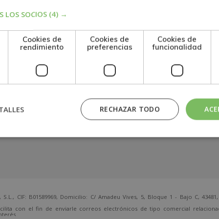
 LOS SOCIOS
(4) →
Cookies de
Cookies de
Cookies de
rendimiento
preferencias
funcionalidad
TALLES
RECHAZAR TODO
ACE
 CIF: B01589969, Domicilio: C/ Amadeu Vives, 5, Bloque 1 - Bajo C, 43481, 
cilita con el fin de enviarle correos electrónicos de tipo comercial relacion
nterés.