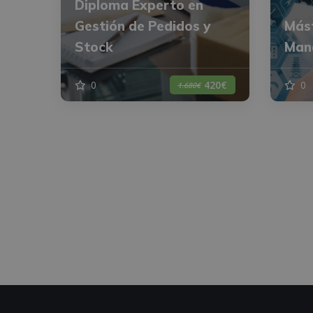
Diploma Experto en
Gestión de Pedidos y
Mást
Stock
Man
0
0
420€
1.680€