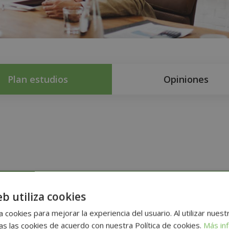
Plan estudios
Opiniones
eb utiliza cookies
n
 cookies para mejorar la experiencia del usuario. Al utilizar nuest
s las cookies de acuerdo con nuestra Política de cookies.
Más in