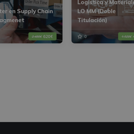
Logística y Material
er en Supply Chain
LO MM (Doble
agmenet
Titulación)
0
620€
2.480€
1.920€