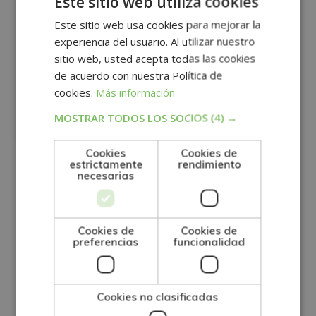
Este sitio web utiliza cookies
contenidos y autenticidad del título a nivel
Este sitio web usa cookies para mejorar la
nacional e internacional.
experiencia del usuario. Al utilizar nuestro
sitio web, usted acepta todas las cookies
de acuerdo con nuestra Política de
cookies.
Más información
MOSTRAR TODOS LOS SOCIOS
(4) →
Solicita información
Cookies
Cookies de
estrictamente
rendimiento
necesarias
Cookies de
Cookies de
preferencias
funcionalidad
Cookies no clasificadas