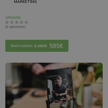
MARKETING
OPINIÓN
(0 opiniones)
595€
Matricúlate:
2.380€