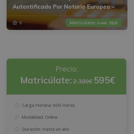
Autentificado Por Notario Europeo –
Matricúlate:
0
780€
3.120€
Precio:
Matricúlate:
595€
2.380€
Carga Horaria:
600 Horas
Modalidad:
Online
Duración:
Hasta un año