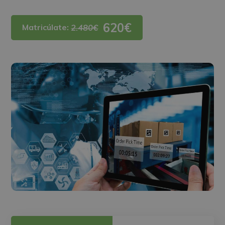
620€
Matricúlate:
2.480€