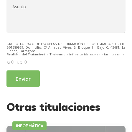
GRUPO TARRACO DE ESCUELAS DE FORMACIÓN DE POSTGRADO, S.L., CIF:
B01589969, Domicilio: C/ Amadeu Vives, 5, Bloque 1 - Bajo C, 43481, La
Pineda, Tarragona.
Finalidad del Tratamiento: Tratamos la información que nos facilita con el
fin de enviarle correos electrónicos de tipo comercial relacionado con
los productos ofrecidos y otros tipo de productos que fueran de su
SÍ
NO
interés.
Legitimación del tratamiento: Consentimiento del interesado.
Derechos: Puede ejercitar sus derechos identificándose suficientemente,
dirigiéndose a la dirección direccion@grupotarraco.com.
Para más información consulte nuestra Política de Privacidad.
Desea recibir información comercial (vía telefónica y/o email):
Otras titulaciones
INFORMÁTICA