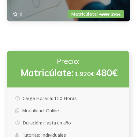
Matricúlate:
0
395€
1.580€
Precio:
Matricúlate:
480€
1.920€
Carga Horaria:
150 Horas
Modalidad:
Online
Duración:
Hasta un año
Tutorías:
Individuales