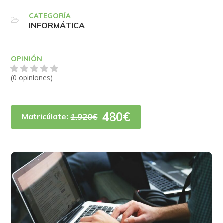
CATEGORÍA
INFORMÁTICA
OPINIÓN
(0 opiniones)
480€
Matricúlate:
1.920€