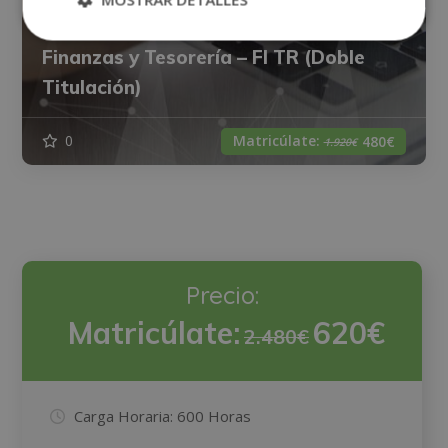
Introducción a SAP + Consultor SAP en
Finanzas y Tesorería – FI TR (Doble
Titulación)
Matricúlate:
0
480€
1.920€
Precio:
Matricúlate:
620€
2.480€
Carga Horaria:
600 Horas