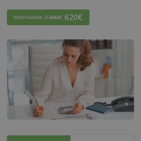
620€
Matricúlate:
2.480€