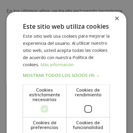
En los últimos años, se ha ido incluyendo tecnología
×
más eficiente, como un
software de gestión
para
Este sitio web utiliza cookies
reducir el margen de error. Estos programas
Este sitio web usa cookies para mejorar la
informáticos permiten realizar las tareas
experiencia del usuario. Al utilizar nuestro
automáticamente para agilizar la gestión y favorecer
sitio web, usted acepta todas las cookies
este trabajo.
de acuerdo con nuestra Política de
cookies.
Más información
Las etapas del
MOSTRAR TODOS LOS SOCIOS
(4) →
aprovisionamiento en
Cookies
Cookies de
estrictamente
rendimiento
el ámbito logístico
necesarias
Tal como hemos indicado, el aprovisionamiento
Cookies de
Cookies de
necesita de una buena organización y planificación. A
preferencias
funcionalidad