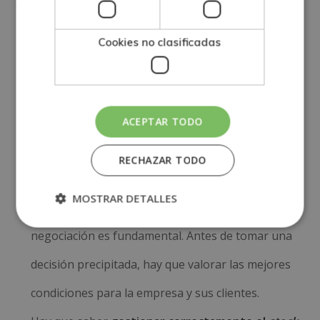
continuación, enumeramos algunos de los aspectos
más importantes en este proceso:
Cookies no clasificadas
En primer lugar, hay que identificar
las
necesidades de la empresa.
Por lo que hacer un
listado con todo lo que se necesita es de gran
ACEPTAR TODO
ayuda para empezar a cubrirlas.
RECHAZAR TODO
Posteriormente, hay que
elegir el proveedor
o
MOSTRAR DETALLES
proveedores para trabajar. La habilidad de la
negociación es fundamental. Antes de tomar una
decisión precipitada, hay que valorar las mejores
condiciones para la empresa y sus clientes.