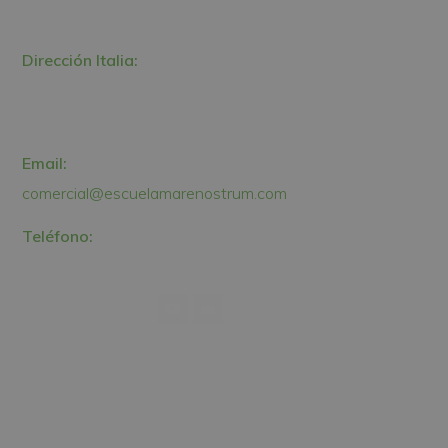
43481, La Pineda, Tarragona
Dirección Italia:
Via Isonzo, 67
40033, Casalecchio di Reno, Bologna
Email:
comercial@escuelamarenostrum.com
Teléfono:
+34 877 055 185