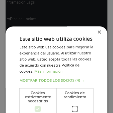
Información Legal
Política de Cookies
×
Tablón de Anuncios
Este sitio web utiliza cookies
Este sitio web usa cookies para mejorar la
Mapa del Sitio
experiencia del usuario. Al utilizar nuestro
sitio web, usted acepta todas las cookies
Mare Nostrum Business School | Copyright © 2026
de acuerdo con nuestra Política de
cookies.
Más información
MOSTRAR TODOS LOS SOCIOS
(4) →
Cookies
Cookies de
estrictamente
rendimiento
necesarias