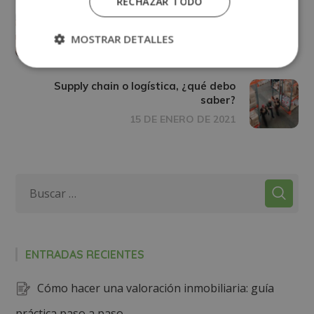
RECHAZAR TODO
Emagister nos otorga el Sello Cum
Laude 2020
MOSTRAR DETALLES
3 DE DICIEMBRE DE 2020
Supply chain o logística, ¿qué debo
saber?
15 DE ENERO DE 2021
ENTRADAS RECIENTES
Cómo hacer una valoración inmobiliaria: guía
práctica paso a paso