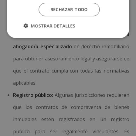
RECHAZAR TODO
por la ley para su validez.
Asesoramiento legal:
En caso de dudas o
MOSTRAR DETALLES
inquietudes, se recomienda
consultar con un/a
abogado/a especializado
en derecho inmobiliario
para obtener asesoramiento legal y asegurarse de
que el contrato cumpla con todas las normativas
aplicables.
Registro público:
Algunas jurisdicciones requieren
que los contratos de compraventa de bienes
inmuebles estén registrados en un registro
público para ser legalmente vinculantes. Es