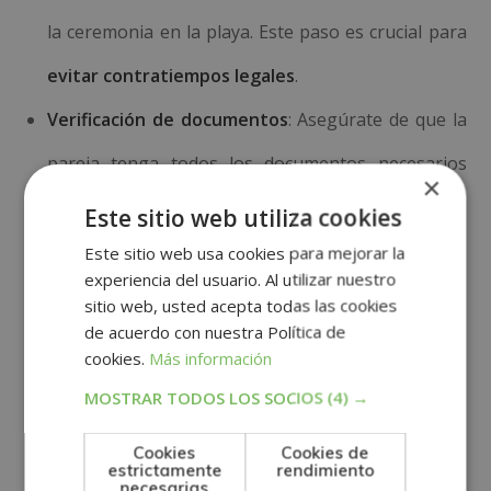
la ceremonia en la playa. Este paso es crucial para
evitar contratiempos legales
.
Verificación de documentos
: Asegúrate de que la
pareja tenga todos los documentos necesarios
×
para la boda. Esto incluye certificados de
Este sitio web utiliza cookies
nacimiento, pasaportes y, si es necesario,
Este sitio web usa cookies para mejorar la
experiencia del usuario. Al utilizar nuestro
documentos de divorcio o defunción. Coordina con
sitio web, usted acepta todas las cookies
de acuerdo con nuestra Política de
un abogado o notario para revisar que todo esté
cookies.
Más información
en orden
.
MOSTRAR TODOS LOS SOCIOS
(4) →
Selección de proveedores especializados
: Elige
Cookies
Cookies de
proveedores con experiencia en bodas en la playa.
estrictamente
rendimiento
necesarias