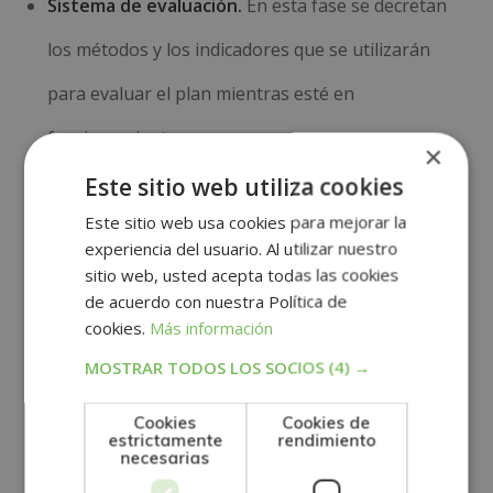
Sistema de evaluación.
En esta fase se decretan
los métodos y los indicadores que se utilizarán
para evaluar el plan mientras esté en
funcionamiento.
×
Calendario.
Se deben planificar los períodos en los
Este sitio web utiliza cookies
Este sitio web usa cookies para mejorar la
que se realizarán las acciones planteadas
experiencia del usuario. Al utilizar nuestro
anteriormente para que el plan sea eficiente
sitio web, usted acepta todas las cookies
de acuerdo con nuestra Política de
durante su aplicación.
cookies.
Más información
Presupuesto.
Se detalla el presupuesto previsto
MOSTRAR TODOS LOS SOCIOS
(4) →
para el plan, si se cuenta con alguna subvención, si
Cookies
Cookies de
estrictamente
rendimiento
es autogestionado… Lo correcto sería especificar
necesarias
la acción y adjuntar el coste total.