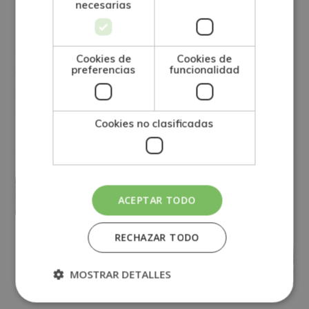
necesarias
Para saber enviar un mensaje con una imagen hay
que conocer las connotaciones psicológicas con las
Cookies de
Cookies de
preferencias
funcionalidad
que se relacionan los tonos del color. Por ejemplo, los
colores calientes, como el rojo o el naranja, son
excitantes y los fríos, como el azul, son relajantes.
Cookies no clasificadas
Las 5 mejores técnicas de captación
inmobiliaria
ACEPTAR TODO
28 DE ENERO DE 2022
RECHAZAR TODO
La escucha activa, ¿por qué es
necesaria?
MOSTRAR DETALLES
23 DE FEBRERO DE 2022