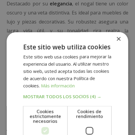
Destacado por su
elegancia
, el nogal tiene un color
oscuro y una veta distintiva. Es ideal para muebles de
lujo y piezas decorativas. Su robustez asegura una
larga vida útil, y su tonalidad rica realza la
×
sofisticación en interiores.
Este sitio web utiliza cookies
Caoba
Este sitio web usa cookies para mejorar la
experiencia del usuario. Al utilizar nuestro
sitio web, usted acepta todas las cookies
Esta madera tropical es conocida por su color rojizo y
de acuerdo con nuestra Política de
su resistencia a la humedad. Es comúnmente
cookies.
Más información
utilizada en muebles de alta gama
y proyectos de
MOSTRAR TODOS LOS SOCIOS
(4) →
interiorismo sofisticados. Su acabado brillante y su
durabilidad hacen que sea una opción premium.
Cookies
Cookies de
estrictamente
rendimiento
necesarias
Abedul