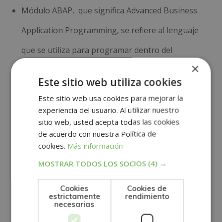
Módulo ABAP, que significa Advanced Business
Application Programming, se refiere al lenguaje
que se utiliza para programar dentro del
×
Sistema SAP
Este sitio web utiliza cookies
¿Por qué la aplicación
Este sitio web usa cookies para mejorar la
experiencia del usuario. Al utilizar nuestro
se SAP es beneficioso
sitio web, usted acepta todas las cookies
de acuerdo con nuestra Política de
para las empresas?
cookies.
Más información
MOSTRAR TODOS LOS SOCIOS
(4) →
Aunque la mayoría de las empresas tarda un tiempo
Cookies
Cookies de
en adaptarse a su aplicación, tanto de forma
estrictamente
rendimiento
necesarias
monetaria como con respecto a los empleados, sus
beneficios son casi visibles desde el primer minuto. Al