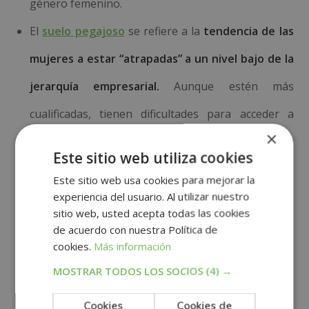
género femenino.
El
suelo pegajoso
se refiere a la
tendencia de las
mujeres a estar “atrapadas” a un nivel bajo de la
jerarquía empresarial.
Aunque estén más
cualificadas, tienen dificultades para acceder a
×
puestos con mayor responsabilidad y
Este sitio web utiliza cookies
remuneración, especialmente si está entre sus
Este sitio web usa cookies para mejorar la
planes ser madres.
experiencia del usuario. Al utilizar nuestro
sitio web, usted acepta todas las cookies
de acuerdo con nuestra Política de
¿Qué hacer para
cookies.
Más información
superar el techo de
MOSTRAR TODOS LOS SOCIOS
(4) →
Cookies
Cookies de