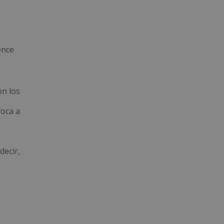
ence
on los
foca a
decir,