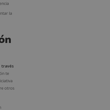
encia
ntar la
ión
 través
ión te
ciativa
re otros
n