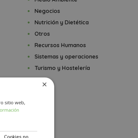
Negocios
Nutrición y Dietética
Otros
Recursos Humanos
Sistemas y operaciones
Turismo y Hostelería
 y
×
ro sitio web,
 de los
formación
Cookies no