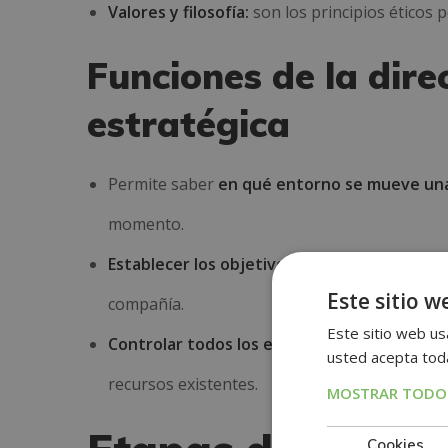
Valores y filosofía:
son los principios éticos 
Funciones de la dire
estratégica
Permite saber
en qué entorno se mueve una
momento.
Establecer los objetivos
que deben conseguir
Este sitio w
compañía.
Este sitio web usa
Controlar todos los equipos y las tareas que
usted acepta toda
recursos existentes.
MOSTRAR TODOS
Cookies