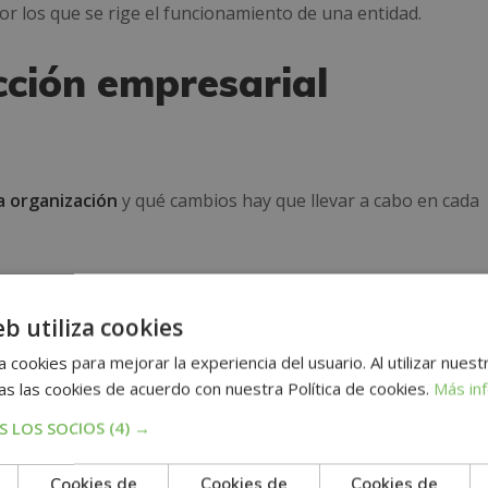
por los que se rige el funcionamiento de una entidad.
cción empresarial
 organización
y qué cambios hay que llevar a cabo en cada
se, señalando la metodología más adecuada para cada caso
eb utiliza cookies
 cookies para mejorar la experiencia del usuario. Al utilizar nuest
 realizan.
De esta manera, pueden efectuar un correcto uso
s las cookies de acuerdo con nuestra Política de cookies.
Más in
 LOS SOCIOS
(4) →
Cookies de
Cookies de
Cookies de