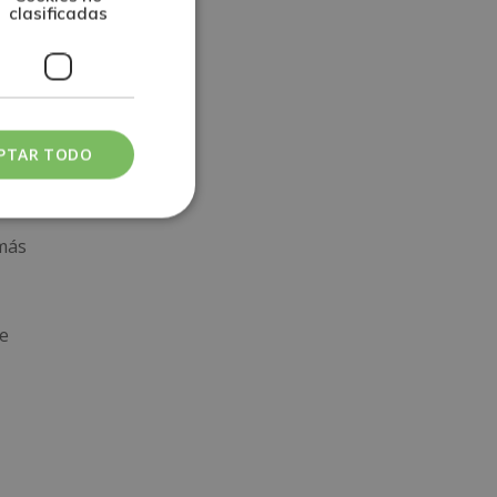
clasificadas
ección
PTAR TODO
dos los
res.
 más
de